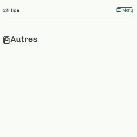
c2i tice
Menu
Autres