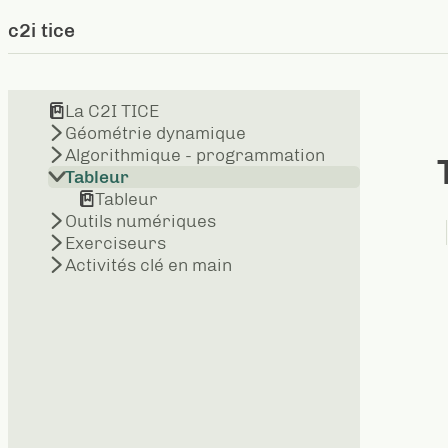
c2i tice
La C2I TICE
Géométrie dynamique
Algorithmique - programmation
Tableur
Tableur
Outils numériques
Exerciseurs
Activités clé en main