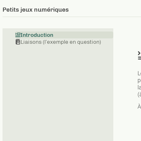
Petits jeux numériques
Introduction
Liaisons (l’exemple en question)
L
p
l
(
À